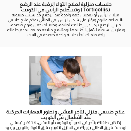
جلسات منزلية لعلاج التواء الرقبة عند الرضع
(Torticollis) وتسطيح الرأس في الكويت
ميلان الرأس أو تفضيل جهة واحدة عند الرضيع قد يسبب صعوبة
بالرضاعة والنوم ويؤثر على شكل الرأس. في الطائي نقدّم علاج طبيعي
منزلي للرضع يركز على إطالات لطيفة، وضعيات حمل ونوم صحيحة،
وتمارين بسيطة للأهل لتطبيقها يوميًا-مع متابعة دقيقة لتقدم طفلك.
راحة طفلك تبدأ بجلسة واحدة صحيحة في البيت.
علاج طبيعي منزلي لتأخر المشي وتطور المهارات الحركية
عند الأطفال في الكويت
إذا كان طفلك يتأخر في الحبو أو الوقوف أو المشي، لا تنتظر “يمشي
لوحده”. فريق الطائي يزورك في المنزل لتقييم دقيق للقوة والتوازن وردود