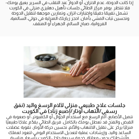
إذا كانت الدوخة، عدم الاتزان، أو الدوار عند التقلب في السرير يعيق يومك-
فلا تنتظر. يوفر مركز الطائي جلسات تأهيل دهليزي منزلي في الكويت
تشمل تقييمًا دقيقًا واختبارات اتزان، وتمارين موجهة لتقليل الدوخة
وتحسين ثبات المشي بأمان. احجز زيارتك المنزلية في حولي، السالمية،
الفروانية، صباح السالم، الجهراء أو المنقف.
جلسات علاج طبيعي منزلي لآلام الرسغ واليد (نفق
رسغي/التهاب أوتار/إصبع زناد) في الكويت
تنميل الأصابع، ألم الرسغ مع استخدام الجوال أو الكمبيوتر، أو صعوبة في
القبض والفتح قد تعطل يومك بالكامل. فريق الطائي يقدّم علاجًا طبيعيًا
منزليًا يركز على تقليل الالتهاب والألم، تحسين حركة الأوتار، تقوية عضلات
الساعد واليد، وإرشادات عملية لتعديل الاستخدام اليومي-لتعود لعملك
وأنشطتك بدون معاناة. خدمة سريعة داخل الكويت بأسعار مناسبة