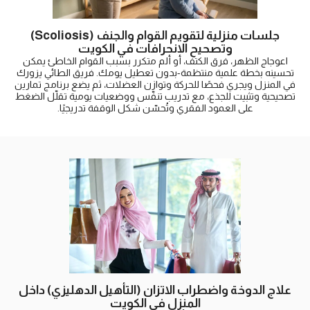
جلسات منزلية لتقويم القوام والجنف (Scoliosis)
وتصحيح الانحرافات في الكويت
اعوجاج الظهر، فرق الكتف، أو ألم متكرر بسبب القوام الخاطئ يمكن
تحسينه بخطة علمية منتظمة-بدون تعطيل يومك. فريق الطائي يزورك
في المنزل ويجري فحصًا للحركة وتوازن العضلات، ثم يضع برنامج تمارين
تصحيحية وتثبيت للجذع، مع تدريب تنفّس ووضعيات يومية تقلّل الضغط
على العمود الفقري وتُحسّن شكل الوقفة تدريجيًا.
علاج الدوخة واضطراب الاتزان (التأهيل الدهليزي) داخل
المنزل في الكويت