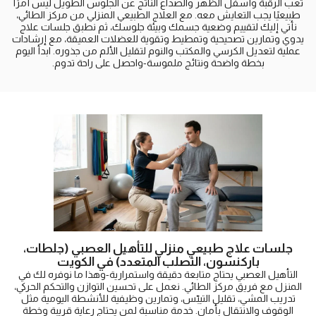
تعب الرقبة وأسفل الظهر والصداع الناتج عن الجلوس الطويل ليس أمرًا
طبيعيًا يجب التعايش معه. مع العلاج الطبيعي المنزلي من مركز الطائي،
نأتي إليك لتقييم وضعية جسمك وبيئة جلوسك، ثم نطبق جلسات علاج
يدوي وتمارين تصحيحية وتمطيط وتقوية للعضلات العميقة، مع إرشادات
عملية لتعديل الكرسي والمكتب والنوم لتقليل الألم من جذوره. ابدأ اليوم
بخطة واضحة ونتائج ملموسة-واحصل على راحة تدوم.
جلسات علاج طبيعي منزلي للتأهيل العصبي (جلطات،
باركنسون، التصلب المتعدد) في الكويت
التأهيل العصبي يحتاج متابعة دقيقة واستمرارية-وهذا ما نوفره لك في
المنزل مع فريق مركز الطائي. نعمل على تحسين التوازن والتحكم الحركي،
تدريب المشي، تقليل التيبّس، وتمارين وظيفية للأنشطة اليومية مثل
الوقوف والانتقال بأمان. خدمة مناسبة لمن يحتاج رعاية قريبة وخطة