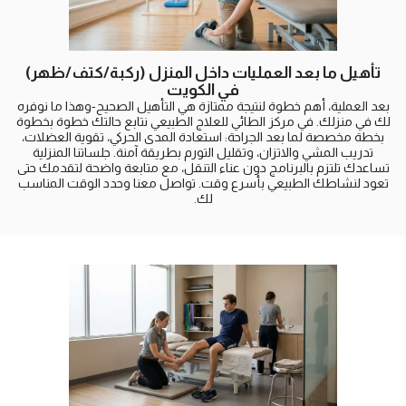
تأهيل ما بعد العمليات داخل المنزل (ركبة/كتف/ظهر)
في الكويت
بعد العملية، أهم خطوة لنتيجة ممتازة هي التأهيل الصحيح-وهذا ما نوفره
لك في منزلك. في مركز الطائي للعلاج الطبيعي نتابع حالتك خطوة بخطوة
بخطة مخصصة لما بعد الجراحة: استعادة المدى الحركي، تقوية العضلات،
تدريب المشي والاتزان، وتقليل التورم بطريقة آمنة. جلساتنا المنزلية
تساعدك تلتزم بالبرنامج دون عناء التنقل، مع متابعة واضحة لتقدمك حتى
تعود لنشاطك الطبيعي بأسرع وقت. تواصل معنا وحدد الوقت المناسب
لك.