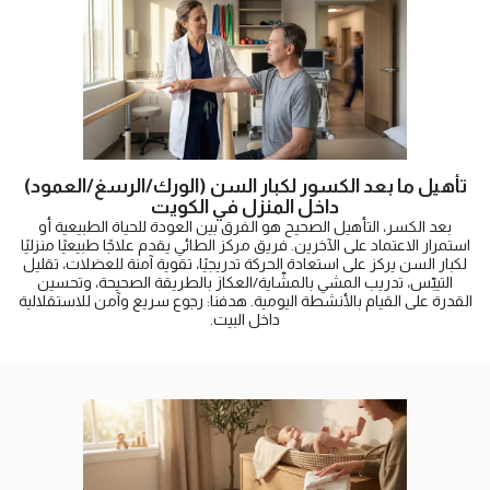
تأهيل ما بعد الكسور لكبار السن (الورك/الرسغ/العمود)
داخل المنزل في الكويت
بعد الكسر، التأهيل الصحيح هو الفرق بين العودة للحياة الطبيعية أو
استمرار الاعتماد على الآخرين. فريق مركز الطائي يقدم علاجًا طبيعيًا منزليًا
لكبار السن يركز على استعادة الحركة تدريجيًا، تقوية آمنة للعضلات، تقليل
التيبّس، تدريب المشي بالمشّاية/العكاز بالطريقة الصحيحة، وتحسين
القدرة على القيام بالأنشطة اليومية. هدفنا: رجوع سريع وآمن للاستقلالية
داخل البيت.