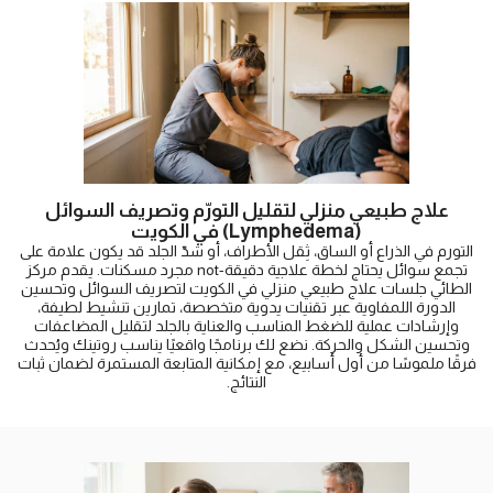
علاج طبيعي منزلي لتقليل التورّم وتصريف السوائل
(Lymphedema) في الكويت
التورم في الذراع أو الساق، ثِقل الأطراف، أو شدّ الجلد قد يكون علامة على
تجمع سوائل يحتاج لخطة علاجية دقيقة-not مجرد مسكنات. يقدم مركز
الطائي جلسات علاج طبيعي منزلي في الكويت لتصريف السوائل وتحسين
الدورة اللمفاوية عبر تقنيات يدوية متخصصة، تمارين تنشيط لطيفة،
وإرشادات عملية للضغط المناسب والعناية بالجلد لتقليل المضاعفات
وتحسين الشكل والحركة. نضع لك برنامجًا واقعيًا يناسب روتينك ويُحدث
فرقًا ملموسًا من أول أسابيع، مع إمكانية المتابعة المستمرة لضمان ثبات
النتائج.