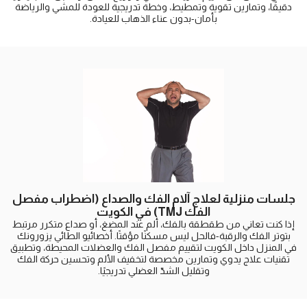
دقيقًا، وتمارين تقوية وتمطيط، وخطة تدريجية للعودة للمشي والرياضة
بأمان-بدون عناء الذهاب للعيادة.
جلسات منزلية لعلاج آلام الفك والصداع (اضطراب مفصل
الفك TMJ) في الكويت
إذا كنت تعاني من طقطقة بالفك، ألم عند المضغ، أو صداع متكرر مرتبط
بتوتر الفك والرقبة-فالحل ليس مسكنًا مؤقتًا. أخصائيو الطائي يزورونك
في المنزل داخل الكويت لتقييم مفصل الفك والعضلات المحيطة، وتطبيق
تقنيات علاج يدوي وتمارين مخصصة لتخفيف الألم وتحسين حركة الفك
وتقليل الشدّ العضلي تدريجيًا.