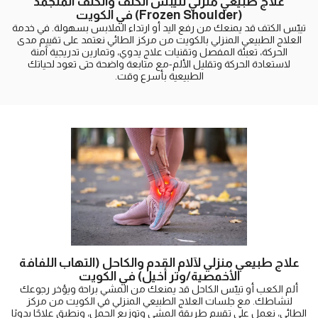
علاج طبيعي منزلي لتيبّس الكتف والكتف المتجمد
(Frozen Shoulder) في الكويت
تيبّس الكتف قد يمنعك من رفع اليد أو ارتداء الملابس بسهولة. في خدمة
العلاج الطبيعي المنزلي بالكويت من مركز الطائي نعتمد على تقييم مدى
الحركة، تعبئة المفصل وتقنيات علاج يدوي، وتمارين تدريجية آمنة
لاستعادة الحركة وتقليل الألم-مع متابعة واضحة حتى تعود لحياتك
الطبيعية بأسرع وقت.
علاج طبيعي منزلي لآلام القدم والكاحل (التهاب اللفافة
الأخمصية/وتر أخيل) في الكويت
ألم الكعب أو تيبّس الكاحل قد يمنعك من المشي براحة ويؤخر رجوعك
لنشاطك. مع جلسات العلاج الطبيعي المنزلي في الكويت من مركز
الطائي، نعمل على تقييم طريقة المشي وتوزيع الحمل، ونطبق علاجًا يدويًا