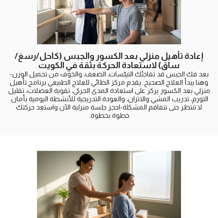
إعادة تأهيل منزلي بعد الكسور والجبس (كاحل/رسغ/
ساق) لاستعادة الحركة بثقة في الكويت
بعد فك الجبس قد تفاجئك التيبّسات، الضعف، والخوف من تحميل الوزن-
وهنا يبدأ العلاج الصحيح. يقدم مركز الطائي للعلاج الطبيعي برنامج تأهيل
منزلي بعد الكسور يركز على استعادة المدى الحركي، تقوية العضلات، تقليل
التورم، تدريب المشي والاتزان، والعودة التدريجية للأنشطة اليومية بأمان.
لا تنتظر حتى تتفاقم المشكلة-احجز جلسة منزلية الآن واستعد حركتك
خطوة بخطوة.