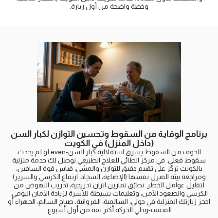
وخطة واضحة من أول زيارة.
برنامج الوقاية من السقوط وتحسين التوازن لكبار السن
(داخل المنزل) في الكويت
الخوف من السقوط يسرق استقلالية كبار السن-even لو لم يحدث
سقوط فعلي. في مركز الطائي للعلاج الطبيعي نوصل لك خدمة منزلية
بالكويت تركّز على تقييم دقيق للتوازن والمشي، قياس قوة الساقين،
ومراجعة بيئة المنزل نفسها (الإضاءة، السجاد، ارتفاع الكرسي والسرير)
لتقليل عوامل الخطر. نطبّق تمارين اتزان تدريجية، تدريب النهوض من
الكرسي والصعود الآمن، وتعليمات بسيطة للأسرة لزيادة الأمان اليومي.
احجز زيارتك المنزلية في حولي، السالمية، الفروانية، صباح السالم، الجهراء أو
المنقف-وخلي الحركة أكثر ثقة من أول أسبوع.