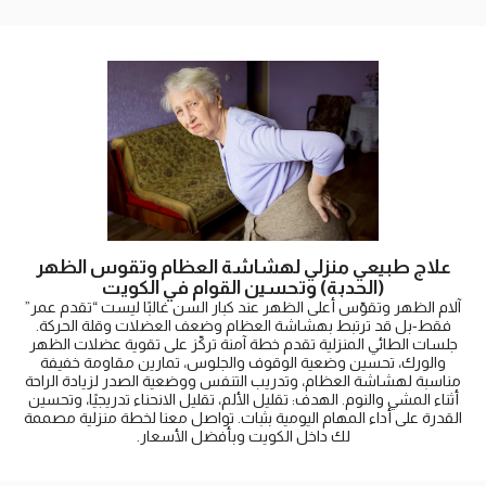
علاج طبيعي منزلي لهشاشة العظام وتقوس الظهر
(الحدبة) وتحسين القوام في الكويت
آلام الظهر وتقوّس أعلى الظهر عند كبار السن غالبًا ليست “تقدم عمر”
فقط-بل قد ترتبط بهشاشة العظام وضعف العضلات وقلة الحركة.
جلسات الطائي المنزلية تقدم خطة آمنة تركّز على تقوية عضلات الظهر
والورك، تحسين وضعية الوقوف والجلوس، تمارين مقاومة خفيفة
مناسبة لهشاشة العظام، وتدريب التنفس ووضعية الصدر لزيادة الراحة
أثناء المشي والنوم. الهدف: تقليل الألم، تقليل الانحناء تدريجيًا، وتحسين
القدرة على أداء المهام اليومية بثبات. تواصل معنا لخطة منزلية مصممة
لك داخل الكويت وبأفضل الأسعار.