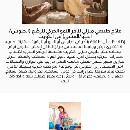
علاج طبيعي منزلي لتأخر النمو الحركي للرضّع (الجلوس/
الحبو/المشي) في الكويت
إذا لاحظتِ أن طفلك يتأخر في الجلوس أو الحبو أو الوقوف مقارنة بعمره،
لا تنتظري «يكبر ويضبط نفسه». في مركز الطائي للعلاج الطبيعي نوفر
جلسات علاج طبيعي منزلي بالكويت مخصصة للرضّع لتسريع اكتساب
المهارات الحركية بشكل آمن: تقييم دقيق لقوة العضلات والتحكم الحركي،
تمارين تحفيز عصبي‑عضلي مناسبة للعمر، تدريب على التوازن والانتقالات
(من الاستلقاء إلى الجلوس ثم الوقوف)، مع خطة منزلية بسيطة للأهل
تُحدث فرقًا سريعًا. نصل إليك في حولي، السالمية، الفروانية، صباح السالم،
الجهراء، والمنقف-احجزي الآن وابدئي رحلة تطور طفلك بثقة وراحة داخل
البيت.