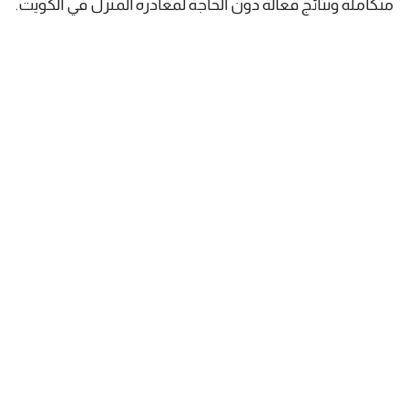
متكاملة ونتائج فعالة دون الحاجة لمغادرة المنزل في الكويت.